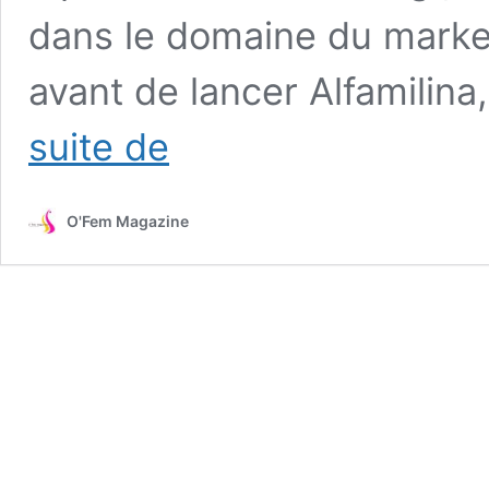
dans le domaine du marke
avant de lancer Alfamilina,
Des
suite de
serviettes
hygiéniques
confectionnées
O'Fem Magazine
au
Niger