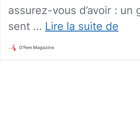
assurez-vous d’avoir : un
Séduction,
sent …
Lire la suite de
le
pouvoir
du
O'Fem Magazine
parfum:
quelques
astuces
pour
bien
se
parfumer