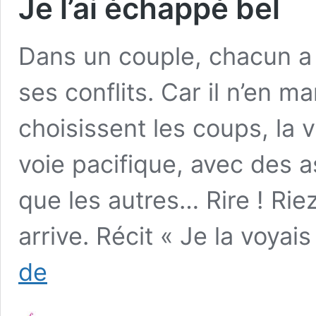
Je l’ai échappé bel
Dans un couple, chacun a 
ses conflits. Car il n’en 
choisissent les coups, la v
voie pacifique, avec des a
que les autres… Rire ! Riez
arrive. Récit « Je la voyai
Je
de
l’ai
échappé
bel