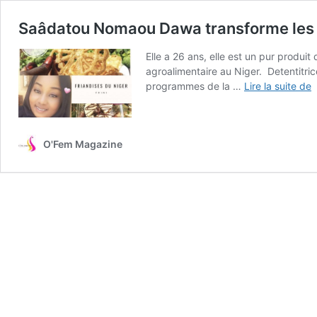
Saâdatou Nomaou Dawa transforme les f
Elle a 26 ans, elle est un pur produi
agroalimentaire au Niger. Detentitric
S
programmes de la …
Lire la suite de
t
O'Fem Magazine
l
f
l