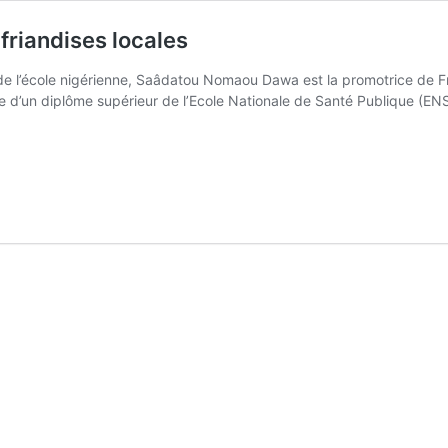
riandises locales
t de l’école nigérienne, Saâdatou Nomaou Dawa est la promotrice de F
e d’un diplôme supérieur de l’Ecole Nationale de Santé Publique (ENS
aâdatou
Nomaou
Dawa
ransforme
es
riandises
ocales