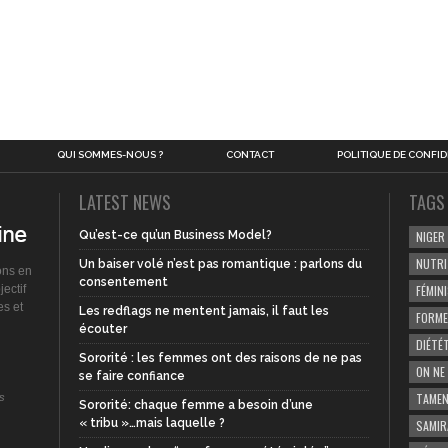
QUI SOMMES-NOUS ?
CONTACT
POLITIQUE DE CONFID
LATEST NEWS
TAGS
Qu’est-ce qu’un Business Model?
NIGER
NUTRI
Un baiser volé n’est pas romantique : parlons du
ons en
consentement
ectif
FÉMIN
es et
Les redflags ne mentent jamais, il faut les
FORME
écouter
DIÉTÉ
Sororité : les femmes ont des raisons de ne pas
ON NE
se faire confiance
TAMEN
s
Sororité: chaque femme a besoin d’une
« tribu »…mais laquelle ?
SAMIR