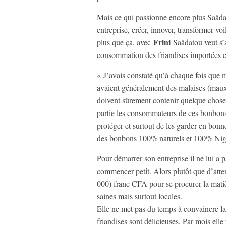
Mais ce qui passionne encore plus Saâdato
entreprise, créer, innover, transformer v
Frini
plus que ça, avec
Saâdatou veut s’
consommation des friandises importées et
« J’avais constaté qu’à chaque fois que 
avaient généralement des malaises (maux
doivent sûrement contenir quelque chose
partie les consommateurs de ces bonbons e
protéger et surtout de les garder en bonn
des bonbons 100% naturels et 100% Nig
Pour démarrer son entreprise il ne lui a 
commencer petit. Alors plutôt que d’atte
000) franc CFA pour se procurer la matiè
saines mais surtout locales.
Elle ne met pas du temps à convaincre la
friandises sont délicieuses. Par mois elle 