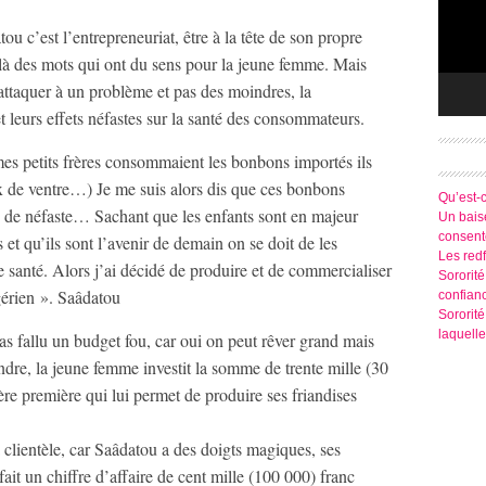
u c’est l’entrepreneuriat, être à la tête de son propre
oilà des mots qui ont du sens pour la jeune femme. Mais
attaquer à un problème et pas des moindres, la
 leurs effets néfastes sur la santé des consommateurs.
mes petits frères consommaient les bonbons importés ils
 de ventre…) Je me suis alors dis que ces bonbons
Qu’est-
 de néfaste… Sachant que les enfants sont en majeur
Un baise
consen
t qu’ils sont l’avenir de demain on se doit de les
Les redf
e santé. Alors j’ai décidé de produire et de commercialiser
Sororité
érien ». Saâdatou
confian
Sororit
laquelle
pas fallu un budget fou, car oui on peut rêver grand mais
ndre, la jeune femme investit la somme de trente mille (30
re première qui lui permet de produire ses friandises
 clientèle, car Saâdatou a des doigts magiques, ses
fait un chiffre d’affaire de cent mille (100 000) franc