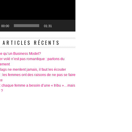
00:00
01:31
ARTICLES RÉCENTS
ce qu’un Business Model?
r volé n’est pas romantique : parlons du
tement
lags ne mentent jamais, il faut les écouter
 : les femmes ont des raisons de ne pas se faire
ce
é: chaque femme a besoin d’une « tribu »…mais
 ?