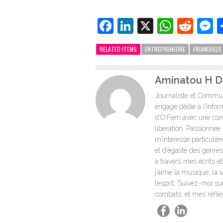
Facebook
LinkedIn
X
Whats
Redd
M
RELATED ITEMS
ENTREPRENEURE
FRIANDISES
Aminatou H Di
Journaliste et Commun
engagé dédié à l’infor
d’O’Fem avec une convic
libération. Passionnée 
m’intéresse particuliè
et d’égalité des genre
à travers mes écrits e
j’aime la musique, la 
l’esprit. Suivez-moi s
combats, et mes réflexi