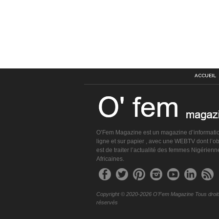
ACCUEIL
O’Fem Magazine est un magazine d’informati
ligne et sur papier , avec une WEBTV dont l’obj
est de traiter l’actualité des femmes Nigérienn
Africaines.
Copyright © 2020-2026 O'Fem Magazine Tous droit
réservés