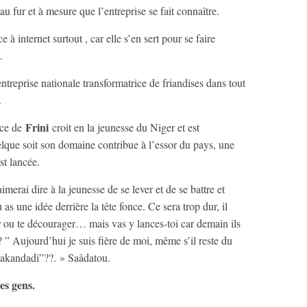
u fur et à mesure que l’entreprise se fait connaître.
à internet surtout , car elle s’en sert pour se faire
t.
 entreprise nationale transformatrice de friandises dans tout
r.
Frini
ice de
croit en la jeunesse du Niger et est
que soit son domaine contribue à l’essor du pays, une
est lancée.
merai dire à la jeunesse de se lever et de se battre et
s une idée derrière la tête fonce. Ce sera trop dur, il
er ou te décourager… mais vas y lances-toi car demain ils
” Aujourd’hui je suis fière de moi, même s’il reste du
 kakandadi”??. » Saâdatou.
tes gens.