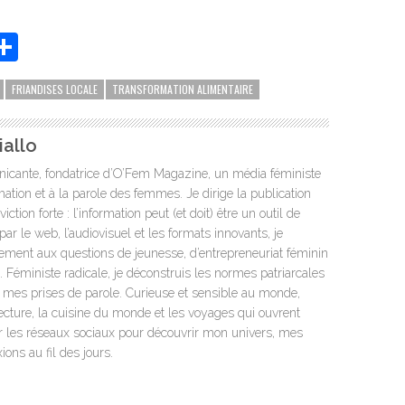
App
it
essenger
Partager
FRIANDISES LOCALE
TRANSFORMATION ALIMENTAIRE
allo
icante, fondatrice d’O’Fem Magazine, un média féministe
mation et à la parole des femmes. Je dirige la publication
tion forte : l’information peut (et doit) être un outil de
par le web, l’audiovisuel et les formats innovants, je
rement aux questions de jeunesse, d’entrepreneuriat féminin
s. Féministe radicale, je déconstruis les normes patriarcales
t mes prises de parole. Curieuse et sensible au monde,
lecture, la cuisine du monde et les voyages qui ouvrent
ur les réseaux sociaux pour découvrir mon univers, mes
ons au fil des jours.