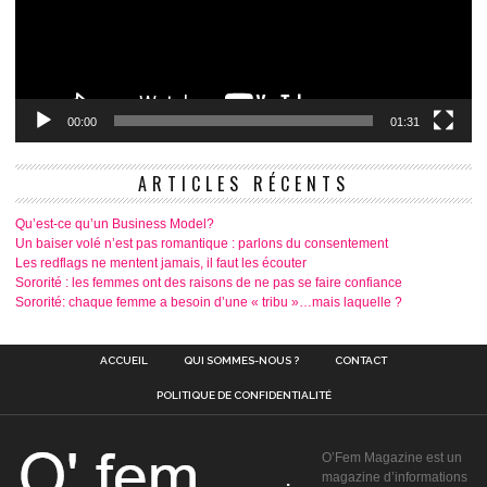
00:00
01:31
ARTICLES RÉCENTS
Qu’est-ce qu’un Business Model?
Un baiser volé n’est pas romantique : parlons du consentement
Les redflags ne mentent jamais, il faut les écouter
Sororité : les femmes ont des raisons de ne pas se faire confiance
Sororité: chaque femme a besoin d’une « tribu »…mais laquelle ?
ACCUEIL
QUI SOMMES-NOUS ?
CONTACT
POLITIQUE DE CONFIDENTIALITÉ
O’Fem Magazine est un
magazine d’informations