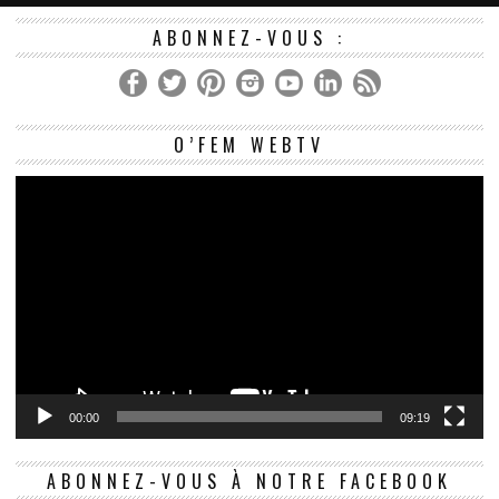
ABONNEZ-VOUS :
Le
O’FEM WEBTV
vi
00:00
09:19
ABONNEZ-VOUS À NOTRE FACEBOOK