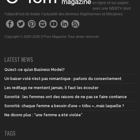
en ligne et sur papier ,
avec une WEBTV dont
l’objectif est de traiter l’actualité des femmes Nigériennes et Africaines.
Copyright © 2020-2026 O'Fem Magazine Tous droits réservés
LATEST NEWS
Qu’est-ce qu’un Business Model?
Un baiser volé n’est pas romantique : parlons du consentement
Les redflags ne mentent jamais, il faut les écouter
Sororité : les femmes ont des raisons de ne pas se faire confiance
Sororité: chaque femme a besoin d’une « tribu »…mais laquelle ?
Ne disons plus : “une femme a été violée”
TAGS