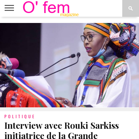
ACCUEIL
ACTU
O’FEM
DÉCONSTRUIRE
WEB
PLUS
ÉTOILES
TV
DE
MENUS
POLITIQUE
Interview avec Rouki Sarkiss
initiatrice de la Grande