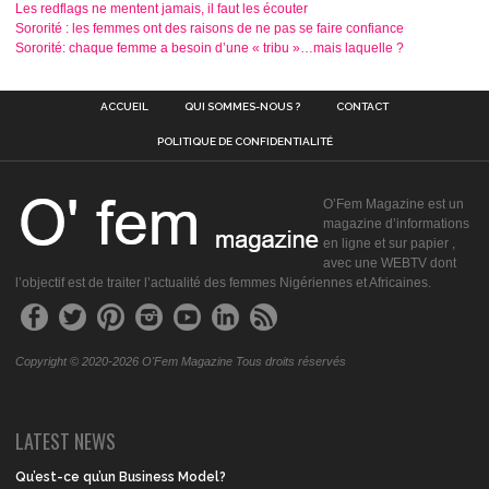
Les redflags ne mentent jamais, il faut les écouter
Sororité : les femmes ont des raisons de ne pas se faire confiance
Sororité: chaque femme a besoin d’une « tribu »…mais laquelle ?
ACCUEIL
QUI SOMMES-NOUS ?
CONTACT
POLITIQUE DE CONFIDENTIALITÉ
O’Fem Magazine est un
magazine d’informations
en ligne et sur papier ,
avec une WEBTV dont
l’objectif est de traiter l’actualité des femmes Nigériennes et Africaines.
Copyright © 2020-2026 O'Fem Magazine Tous droits réservés
LATEST NEWS
Qu’est-ce qu’un Business Model?