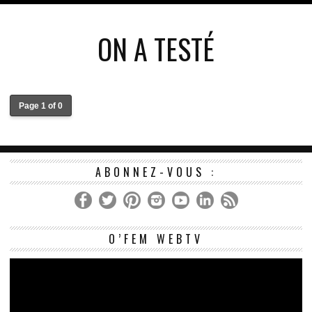
ON A TESTÉ
Page 1 of 0
ABONNEZ-VOUS :
Le
O’FEM WEBTV
vi