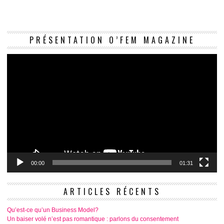
Le
PRÉSENTATION O’FEM MAGAZINE
vi
00:00
01:31
ARTICLES RÉCENTS
Qu’est-ce qu’un Business Model?
Un baiser volé n’est pas romantique : parlons du consentement