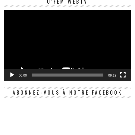
O’FEM WEBTV
vi
00:00
09:19
ABONNEZ-VOUS À NOTRE FACEBOOK