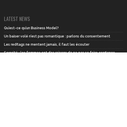
LATEST NEWS
Qu’est-ce qu’un Business Model?
Un baiser volé n’est pas romantique : parlons du consentement
Les redflags ne mentent jamais, il faut les écouter
Sororité : les femmes ont des raisons de ne pas se faire confiance
Sororité: chaque femme a besoin d’une « tribu »…mais laquelle ?
Ne disons plus : “une femme a été violée”
TAGS
NIGER
DESTINÉÉ
CHRONIQUE
SANTÉ
NUTRITION
MARIAGE
ENTREPRENEURIAT
FÉMINISME
PATRIARCAT
MODE
SPORT
FORME
INTERVIEW
BEAUTÉ
CUISINE AFRICAINE
DIÉTÉTIQUE
FEMMES
BIEN-ÊTRE
ON NE TOUCHE PAS À MON HOMME
COUPLE
TAMENOKALT
CUISINE
FITHNAT
MAMAN
SAMIRA
RECETTE
HYDRATATION