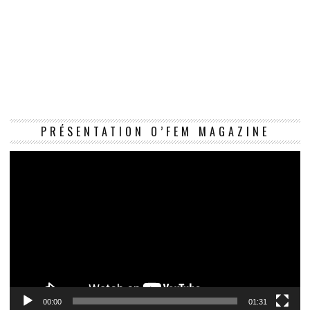
Le
PRÉSENTATION O’FEM MAGAZINE
vi
00:00
01:31