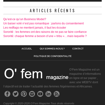
ARTICLES RÉCENTS
Qu’est-ce qu’un Business Model?
Un baiser volé n’est pas romantique : parlons du consentement
Les redflags ne mentent jamais, il faut les écouter
Sororité : les femmes ont des raisons de ne pas se faire confiance
Sororité: chaque femme a besoin d’une « tribu »…mais laquelle ?
ACCUEIL
QUI SOMMES-NOUS ?
CONTACT
POLITIQUE DE CONFIDENTIALITÉ
O’Fem Magazine est un
magazine d’informations
en ligne et sur papier ,
avec une WEBTV dont
l’objectif est de traiter l’actualité des femmes Nigériennes et Africaines.
Copyright © 2020-2026 O'Fem Magazine Tous droits réservés