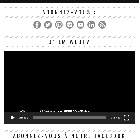
ABONNEZ-VOUS :
Le
O’FEM WEBTV
vi
00:00
09:19
ABONNEZ-VOUS À NOTRE FACEBOOK