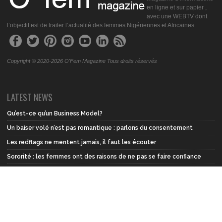
en ligne et sur papier ,
avec une WEBTV dont
l’objectif est de traiter l’actualité des femmes Nigériennes et Africaines.
Copyright © 2020-2026 O'Fem Magazine Tous droits réservés
LATEST NEWS
Qu’est-ce qu’un Business Model?
Un baiser volé n’est pas romantique : parlons du consentement
Les redflags ne mentent jamais, il faut les écouter
Sororité : les femmes ont des raisons de ne pas se faire confiance
Sororité: chaque femme a besoin d’une « tribu »…mais laquelle ?
Ne disons plus : “une femme a été violée”
TAGS