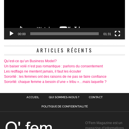
00:00
01:31
ARTICLES RÉCENTS
Qu’est-ce qu’un Business Model?
Un baiser volé n’est pas romantique : parlons du consentement
Les redflags ne mentent jamais, il faut les écouter
Sororité : les femmes ont des raisons de ne pas se faire confiance
Sororité: chaque femme a besoin d’une « tribu »…mais laquelle ?
ACCUEIL
QUI SOMMES-NOUS ?
CONTACT
POLITIQUE DE CONFIDENTIALITÉ
O’Fem Magazine est un
magazine d’informations