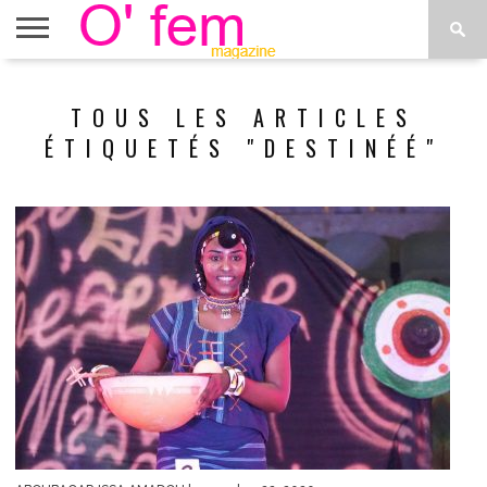
ACCUEIL
ACTU
O’FEM
DÉCONSTRUIRE
WEB
PLUS
TOUS LES ARTICLES
ÉTOILES
TV
DE
MENUS
ÉTIQUETÉS "DESTINÉÉ"