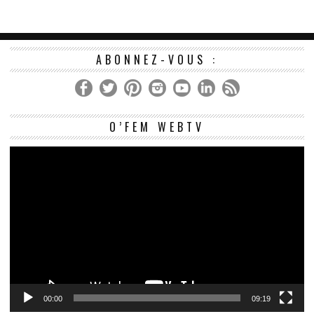
ABONNEZ-VOUS :
Le
O’FEM WEBTV
vi
00:00
09:19