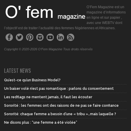
O’Fem Magazine est un
magazine d’informations
en ligne et sur papier ,
avec une WEBTV dont
l’objectif est de traiter l’actualité des femmes Nigériennes et Africaines.
Copyright © 2020-2026 O'Fem Magazine Tous droits réservés
LATEST NEWS
Qu’est-ce qu’un Business Model?
Un baiser volé n’est pas romantique : parlons du consentement
Les redflags ne mentent jamais, il faut les écouter
Sororité : les femmes ont des raisons de ne pas se faire confiance
Sororité: chaque femme a besoin d’une « tribu »…mais laquelle ?
Ne disons plus : “une femme a été violée”