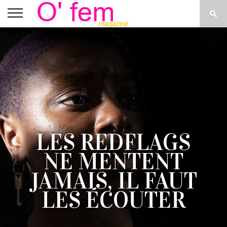
ACCUEIL
ACTU
O’FEM
DÉCONSTRUIRE
WEB
PLUS
ÉTOILES
TV
DE
MENUS
LES REDFLAGS
NE MENTENT
JAMAIS, IL FAUT
LES ÉCOUTER