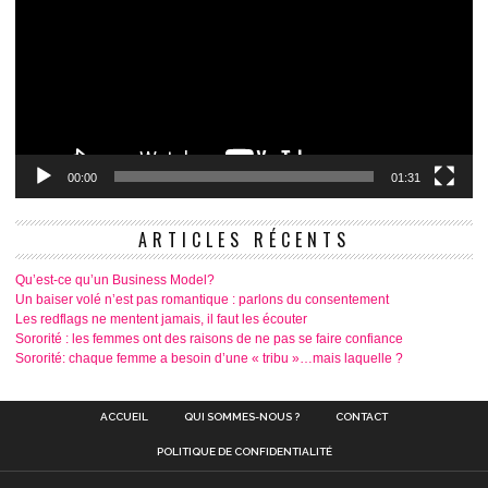
00:00
01:31
ARTICLES RÉCENTS
Qu’est-ce qu’un Business Model?
Un baiser volé n’est pas romantique : parlons du consentement
Les redflags ne mentent jamais, il faut les écouter
Sororité : les femmes ont des raisons de ne pas se faire confiance
Sororité: chaque femme a besoin d’une « tribu »…mais laquelle ?
ACCUEIL
QUI SOMMES-NOUS ?
CONTACT
POLITIQUE DE CONFIDENTIALITÉ