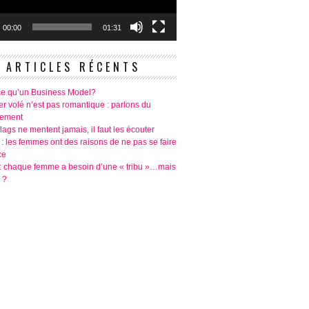
00:00
01:31
ARTICLES RÉCENTS
ce qu’un Business Model?
r volé n’est pas romantique : parlons du
tement
lags ne mentent jamais, il faut les écouter
 : les femmes ont des raisons de ne pas se faire
ce
é: chaque femme a besoin d’une « tribu »…mais
 ?