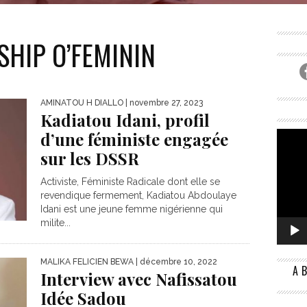
NOMIQUE) EST UN ÉLÉMENT CENTRAL DU BUSINESS PLAN
EXPLIQUE COMMENT UNE ENTREPRISE CRÉE DE LA...
SHIP O’FEMININ
AMINATOU H DIALLO
| novembre 27, 2023
Kadiatou Idani, profil
d’une féministe engagée
sur les DSSR
Activiste, Féministe Radicale dont elle se
revendique fermement, Kadiatou Abdoulaye
Idani est une jeune femme nigérienne qui
milite...
MALIKA FELICIEN BEWA
| décembre 10, 2022
A
Interview avec Nafissatou
Idée Sadou