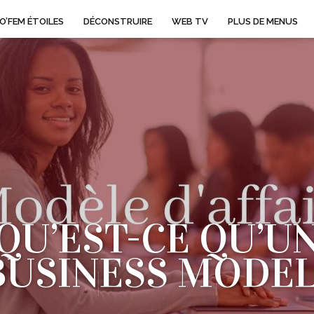
O’FEM ÉTOILES
DÉCONSTRUIRE
WEB TV
PLUS DE MENUS
QU’EST-CE QU’U
BUSINESS MODEL
LE BUSINESS MODEL (OU MODÈLE D’AFFAIRES / MODÈL