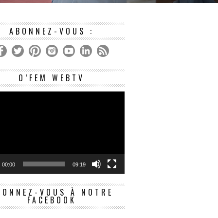
. IL
DE DONNER LIBREMENT SON ACC
ACTE OU UNE SITUATION, E
ABONNEZ-VOUS :
Lecteur
O’FEM WEBTV
vidéo
00:00
09:19
BONNEZ-VOUS À NOTRE
FACEBOOK