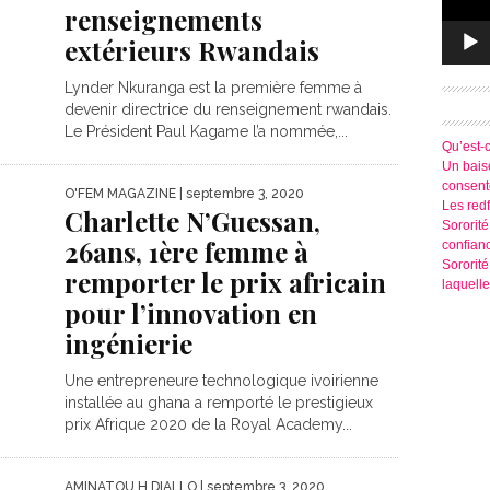
renseignements
extérieurs Rwandais
Lynder Nkuranga est la première femme à
devenir directrice du renseignement rwandais.
Le Président Paul Kagame l’a nommée,...
Qu’est-
Un baise
consen
O'FEM MAGAZINE
| septembre 3, 2020
Les redf
Charlette N’Guessan,
Sororité
26ans, 1ère femme à
confian
Sororit
remporter le prix africain
laquelle
pour l’innovation en
ingénierie
Une entrepreneure technologique ivoirienne
installée au ghana a remporté le prestigieux
prix Afrique 2020 de la Royal Academy...
AMINATOU H DIALLO
| septembre 3, 2020