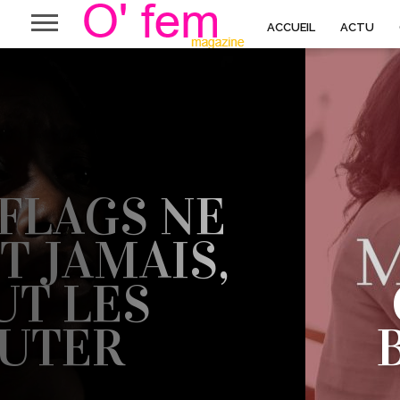
ACCUEIL
ACTU
FLAGS NE
 JAMAIS,
UT LES
UTER
’A OUVERT LES YEUX SUR PAS MAL