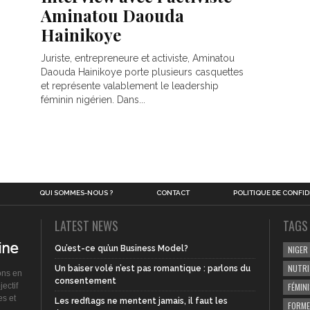
Aminatou Daouda
Hainikoye
Juriste, entrepreneure et activiste, Aminatou
Daouda Hainikoye porte plusieurs casquettes
et représente valablement le leadership
féminin nigérien. Dans...
QUI SOMMES-NOUS ?
CONTACT
POLITIQUE DE CONFID
LATEST NEWS
TAGS
Qu’est-ce qu’un Business Model?
NIGER
NUTRI
Un baiser volé n’est pas romantique : parlons du
ons en
consentement
ectif
FÉMIN
es et
Les redflags ne mentent jamais, il faut les
FORME