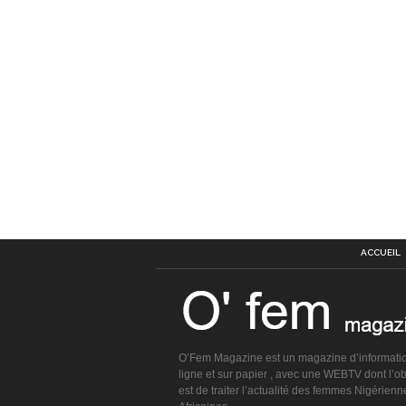
ACCUEIL
O’Fem Magazine est un magazine d’informati
ligne et sur papier , avec une WEBTV dont l’obj
est de traiter l’actualité des femmes Nigérienn