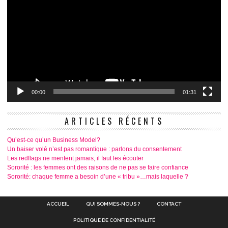
00:00
01:31
ARTICLES RÉCENTS
Qu’est-ce qu’un Business Model?
Un baiser volé n’est pas romantique : parlons du consentement
Les redflags ne mentent jamais, il faut les écouter
Sororité : les femmes ont des raisons de ne pas se faire confiance
Sororité: chaque femme a besoin d’une « tribu »…mais laquelle ?
ACCUEIL
QUI SOMMES-NOUS ?
CONTACT
POLITIQUE DE CONFIDENTIALITÉ