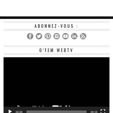
ABONNEZ-VOUS :
Le
O’FEM WEBTV
vi
00:00
09:19