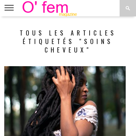
ACCUEIL
ACTU
O’FEM
DÉCONSTRUIRE
WEB
PLUS
TOUS LES ARTICLES
ÉTOILES
TV
DE
MENUS
ÉTIQUETÉS "SOINS
CHEVEUX"