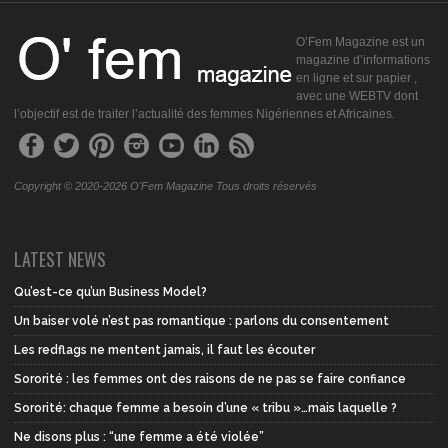
O’Fem Magazine est un
magazine d’informations
en ligne et sur papier ,
avec une WEBTV dont
l’objectif est de traiter l’actualité des femmes Nigériennes et Africaines.
Copyright © 2020-2026 O'Fem Magazine Tous droits réservés
LATEST NEWS
Qu’est-ce qu’un Business Model?
Un baiser volé n’est pas romantique : parlons du consentement
Les redflags ne mentent jamais, il faut les écouter
Sororité : les femmes ont des raisons de ne pas se faire confiance
Sororité: chaque femme a besoin d’une « tribu »…mais laquelle ?
Ne disons plus : “une femme a été violée”