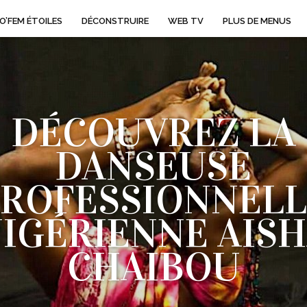
O’FEM ÉTOILES
DÉCONSTRUIRE
WEB TV
PLUS DE MENUS
DÉCOUVREZ LA
DANSEUSE
PROFESSIONNELL
IGÉRIENNE AIS
CHAIBOU
ECTRICE ARTISTIQUE DE LA COMPAGNIE CHAIBOU KOR