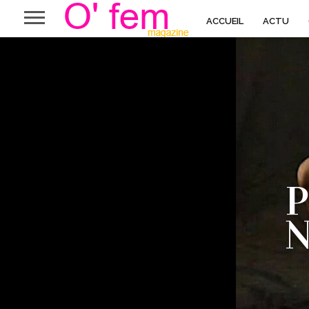
ACCUEIL
ACTU
N
DIR