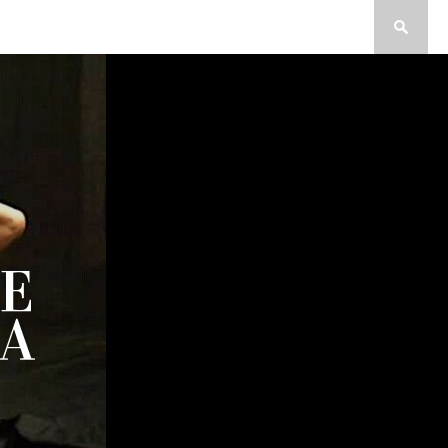
E
HA
DAOU