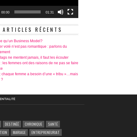
00:00
01:31
ARTICLES RÉCENTS
ce qu’un Business Model?
r volé n’est pas romantique : parlons du
tement
lags ne mentent jamais, il faut les écouter
 : les femmes ont des raisons de ne pas se faire
ce
é: chaque femme a besoin d’une « tribu »…mais
 ?
ENTIALITÉ
DESTINÉÉ
CHRONIQUE
SANTÉ
TION
MARIAGE
ENTREPRENEURIAT