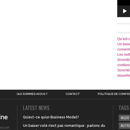
Qu’est-
Un baise
consen
Les redf
Sororité
confian
Sororit
laquelle
QUI SOMMES-NOUS ?
CONTACT
POLITIQUE DE CONFID
LATEST NEWS
TAGS
Qu’est-ce qu’un Business Model?
NIGER
NUTRI
Un baiser volé n’est pas romantique : parlons du
ons en