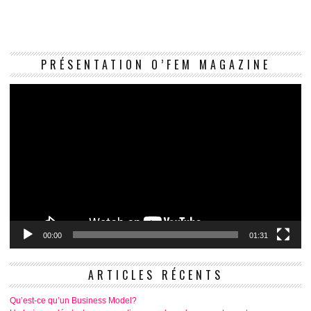
Le
PRÉSENTATION O’FEM MAGAZINE
vi
00:00
01:31
ARTICLES RÉCENTS
Qu’est-ce qu’un Business Model?