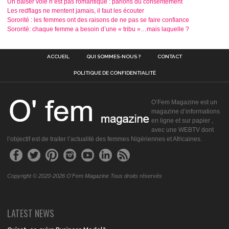
Un baiser volé n’est pas romantique : parlons du consentement
Les redflags ne mentent jamais, il faut les écouter
Sororité : les femmes ont des raisons de ne pas se faire confiance
Sororité: chaque femme a besoin d’une « tribu »…mais laquelle ?
ACCUEIL
QUI SOMMES-NOUS ?
CONTACT
POLITIQUE DE CONFIDENTIALITÉ
O’Fem Magazine est un
magazine d’informations
en ligne et sur papier ,
avec une WEBTV dont
l’objectif est de traiter l’actualité des femmes Nigériennes et Africaines.
Copyright © 2020-2026 O'Fem Magazine Tous droits réservés
LATEST NEWS