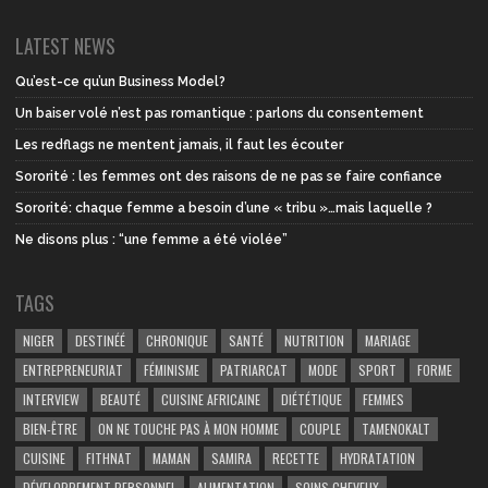
LATEST NEWS
Qu’est-ce qu’un Business Model?
Un baiser volé n’est pas romantique : parlons du consentement
Les redflags ne mentent jamais, il faut les écouter
Sororité : les femmes ont des raisons de ne pas se faire confiance
Sororité: chaque femme a besoin d’une « tribu »…mais laquelle ?
Ne disons plus : “une femme a été violée”
TAGS
NIGER
DESTINÉÉ
CHRONIQUE
SANTÉ
NUTRITION
MARIAGE
ENTREPRENEURIAT
FÉMINISME
PATRIARCAT
MODE
SPORT
FORME
INTERVIEW
BEAUTÉ
CUISINE AFRICAINE
DIÉTÉTIQUE
FEMMES
BIEN-ÊTRE
ON NE TOUCHE PAS À MON HOMME
COUPLE
TAMENOKALT
CUISINE
FITHNAT
MAMAN
SAMIRA
RECETTE
HYDRATATION
DÉVELOPPEMENT PERSONNEL
ALIMENTATION
SOINS CHEVEUX