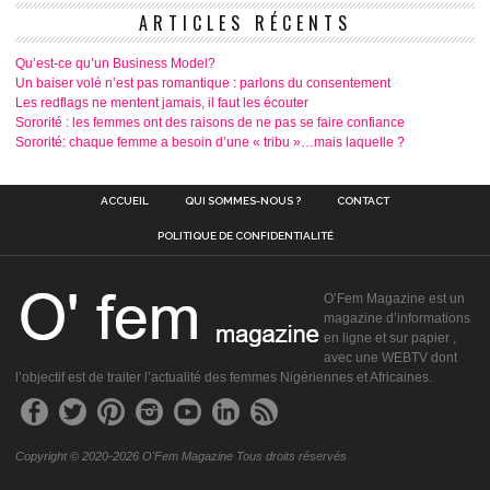
ARTICLES RÉCENTS
Qu’est-ce qu’un Business Model?
Un baiser volé n’est pas romantique : parlons du consentement
Les redflags ne mentent jamais, il faut les écouter
Sororité : les femmes ont des raisons de ne pas se faire confiance
Sororité: chaque femme a besoin d’une « tribu »…mais laquelle ?
ACCUEIL
QUI SOMMES-NOUS ?
CONTACT
POLITIQUE DE CONFIDENTIALITÉ
O’Fem Magazine est un
magazine d’informations
en ligne et sur papier ,
avec une WEBTV dont
l’objectif est de traiter l’actualité des femmes Nigériennes et Africaines.
Copyright © 2020-2026 O'Fem Magazine Tous droits réservés