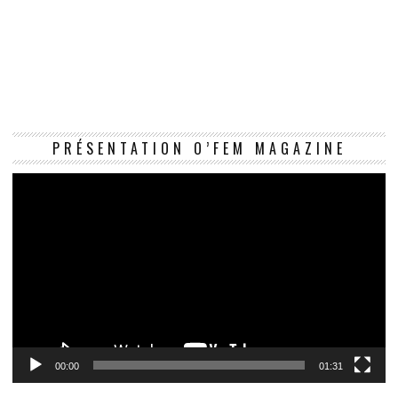
Le
PRÉSENTATION O’FEM MAGAZINE
vi
00:00
01:31