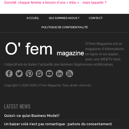
Sororité: chaque femme a besoin d’une « tribu »…mais laquelle ?
ACCUEIL
QUI SOMMES-NOUS ?
CONTACT
POLITIQUE DE CONFIDENTIALITÉ
O’Fem Magazine est un
magazine d’informations
en ligne et sur papier ,
avec une WEBTV dont
l’objectif est de traiter l’actualité des femmes Nigériennes et Africaines.
Copyright © 2020-2026 O'Fem Magazine Tous droits réservés
LATEST NEWS
Qu’est-ce qu’un Business Model?
Un baiser volé n’est pas romantique : parlons du consentement