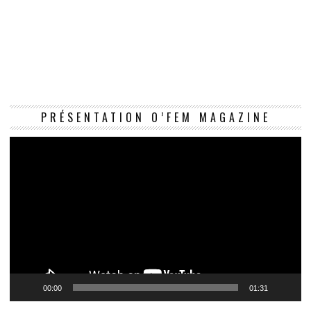
Le
PRÉSENTATION O’FEM MAGAZINE
vi
00:00
01:31