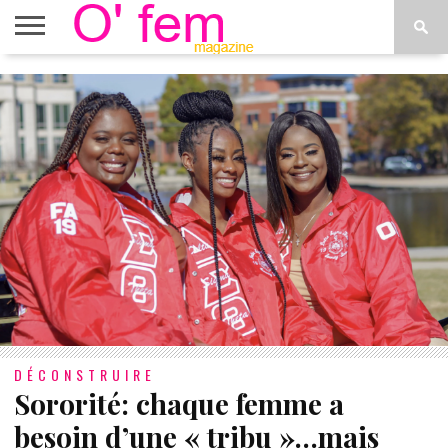
ACCUEIL
ACTU
O’FEM
DÉCONSTRUIRE
WEB
PLUS
ÉTOILES
TV
DE
MENUS
DÉCONSTRUIRE
Sororité: chaque femme a
besoin d’une « tribu »…mais