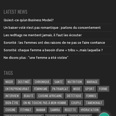
LATEST NEWS
Qu’est-ce qu’un Business Model?
Un baiser volé n’est pas romantique : parlons du consentement
Les redflags ne mentent jamais, il faut les écouter
Sororité : les femmes ont des raisons de ne pas se faire confiance
Sororité: chaque femme a besoin d’une « tribu »…mais laquelle ?
Ne disons plus : “une femme a été violée”
TAGS
NIGER
DESTINÉÉ
CHRONIQUE
SANTÉ
NUTRITION
MARIAGE
ENTREPRENEURIAT
FÉMINISME
PATRIARCAT
MODE
SPORT
FORME
INTERVIEW
BEAUTÉ
CUISINE AFRICAINE
DIÉTÉTIQUE
FEMMES
BIEN-ÊTRE
ON NE TOUCHE PAS À MON HOMME
COUPLE
TAMENOKALT
CUISINE
FITHNAT
MAMAN
SAMIRA
RECETTE
HYDRATATION