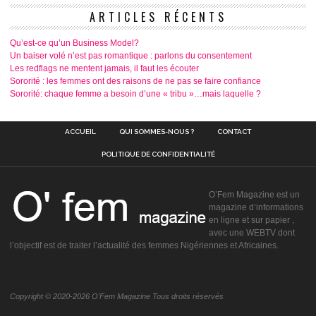
ARTICLES RÉCENTS
Qu’est-ce qu’un Business Model?
Un baiser volé n’est pas romantique : parlons du consentement
Les redflags ne mentent jamais, il faut les écouter
Sororité : les femmes ont des raisons de ne pas se faire confiance
Sororité: chaque femme a besoin d’une « tribu »…mais laquelle ?
ACCUEIL
QUI SOMMES-NOUS ?
CONTACT
POLITIQUE DE CONFIDENTIALITÉ
O’Fem Magazine est un
magazine d’informations
en ligne et sur papier ,
avec une WEBTV dont
l’objectif est de traiter l’actualité des femmes Nigériennes et Africaines.
Copyright © 2020-2026 O'Fem Magazine Tous droits réservés