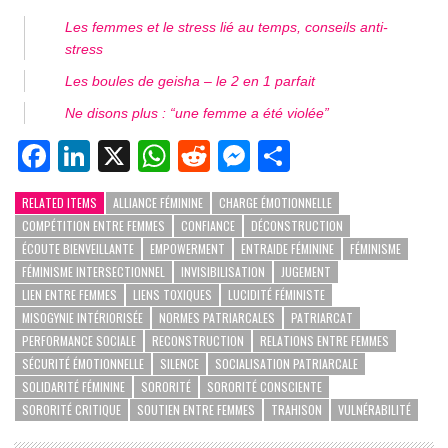
Les femmes et le stress lié au temps, conseils anti-
stress
Les boules de geisha – le 2 en 1 parfait
Ne disons plus : “une femme a été violée”
Facebook
LinkedIn
X
WhatsApp
Reddit
Messenger
Partager
RELATED ITEMS
ALLIANCE FÉMININE
CHARGE ÉMOTIONNELLE
COMPÉTITION ENTRE FEMMES
CONFIANCE
DÉCONSTRUCTION
ÉCOUTE BIENVEILLANTE
EMPOWERMENT
ENTRAIDE FÉMININE
FÉMINISME
FÉMINISME INTERSECTIONNEL
INVISIBILISATION
JUGEMENT
LIEN ENTRE FEMMES
LIENS TOXIQUES
LUCIDITÉ FÉMINISTE
MISOGYNIE INTÉRIORISÉE
NORMES PATRIARCALES
PATRIARCAT
PERFORMANCE SOCIALE
RECONSTRUCTION
RELATIONS ENTRE FEMMES
SÉCURITÉ ÉMOTIONNELLE
SILENCE
SOCIALISATION PATRIARCALE
SOLIDARITÉ FÉMININE
SORORITÉ
SORORITÉ CONSCIENTE
SORORITÉ CRITIQUE
SOUTIEN ENTRE FEMMES
TRAHISON
VULNÉRABILITÉ