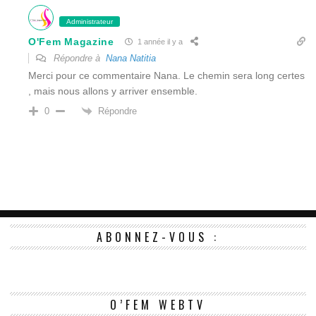
Administrateur
O'Fem Magazine
1 année il y a
Répondre à
Nana Natitia
Merci pour ce commentaire Nana. Le chemin sera long certes
, mais nous allons y arriver ensemble.
Répondre
0
ABONNEZ-VOUS :
Le
O’FEM WEBTV
vi