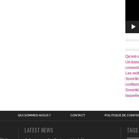
Qu’est-
Un baise
consen
Les redf
Sororité
confian
Sororit
laquelle
QUI SOMMES-NOUS ?
CONTACT
POLITIQUE DE CONFID
LATEST NEWS
TAGS