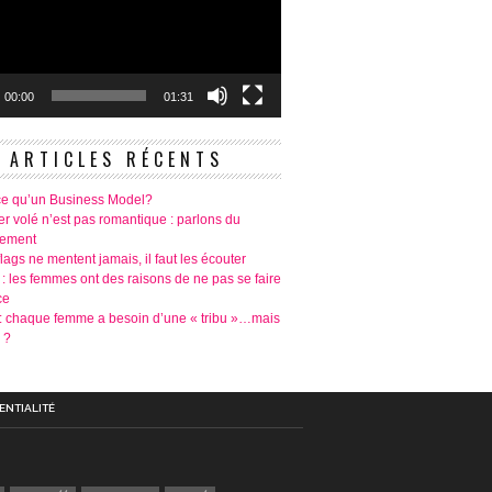
00:00
01:31
ARTICLES RÉCENTS
ce qu’un Business Model?
r volé n’est pas romantique : parlons du
tement
lags ne mentent jamais, il faut les écouter
 : les femmes ont des raisons de ne pas se faire
ce
é: chaque femme a besoin d’une « tribu »…mais
 ?
ENTIALITÉ