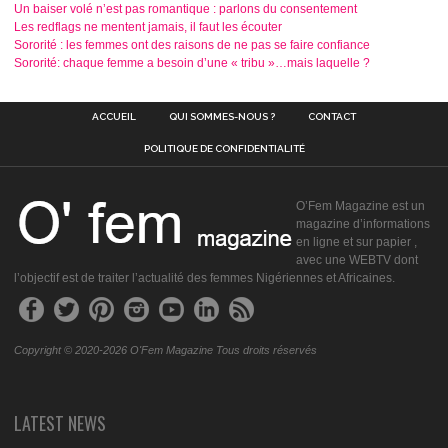
Un baiser volé n’est pas romantique : parlons du consentement
Les redflags ne mentent jamais, il faut les écouter
Sororité : les femmes ont des raisons de ne pas se faire confiance
Sororité: chaque femme a besoin d’une « tribu »…mais laquelle ?
ACCUEIL
QUI SOMMES-NOUS ?
CONTACT
POLITIQUE DE CONFIDENTIALITÉ
O’Fem Magazine est un
magazine d’informations
en ligne et sur papier ,
avec une WEBTV dont
l’objectif est de traiter l’actualité des femmes Nigériennes et Africaines.
Copyright © 2020-2026 O'Fem Magazine Tous droits réservés
LATEST NEWS