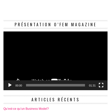
Le
PRÉSENTATION O’FEM MAGAZINE
vi
00:00
01:31
ARTICLES RÉCENTS
Qu’est-ce qu’un Business Model?