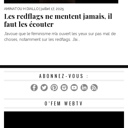
AMINATOU H DIALLO
| juillet 17, 2025
Les redflags ne mentent jamais, il
faut les écouter
J’avoue que le féminisme m’a ouvert les yeux sur pas mal de
choses, notamment sur les redflags. J’ai...
ABONNEZ-VOUS :
Le
O’FEM WEBTV
vi