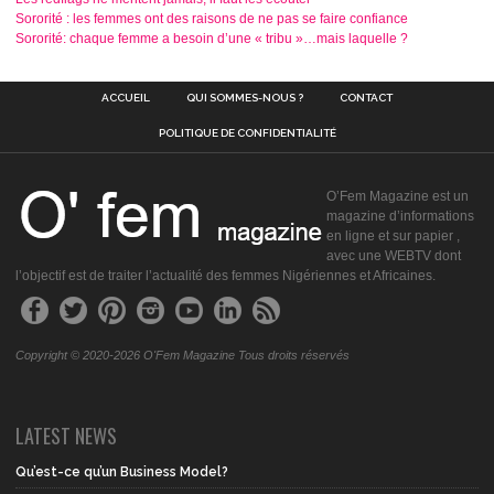
Sororité : les femmes ont des raisons de ne pas se faire confiance
Sororité: chaque femme a besoin d’une « tribu »…mais laquelle ?
ACCUEIL
QUI SOMMES-NOUS ?
CONTACT
POLITIQUE DE CONFIDENTIALITÉ
O’Fem Magazine est un
magazine d’informations
en ligne et sur papier ,
avec une WEBTV dont
l’objectif est de traiter l’actualité des femmes Nigériennes et Africaines.
Copyright © 2020-2026 O'Fem Magazine Tous droits réservés
LATEST NEWS
Qu’est-ce qu’un Business Model?