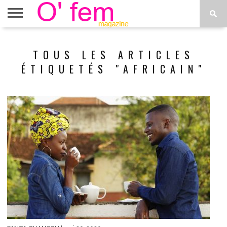
ACCUEIL
ACTU
O’FEM
DÉCONSTRUIRE
WEB
PLUS
TOUS LES ARTICLES
ÉTOILES
TV
DE
MENUS
ÉTIQUETÉS "AFRICAIN"