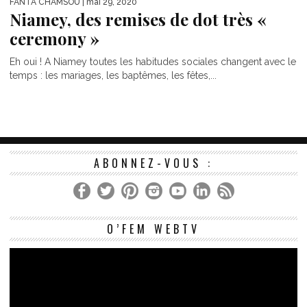
FANTA CHAMSOU
| mai 29, 2020
Niamey, des remises de dot très «
ceremony »
Eh oui ! A Niamey toutes les habitudes sociales changent avec le
temps : les mariages, les baptêmes, les fêtes,...
ABONNEZ-VOUS :
Le
O’FEM WEBTV
vi