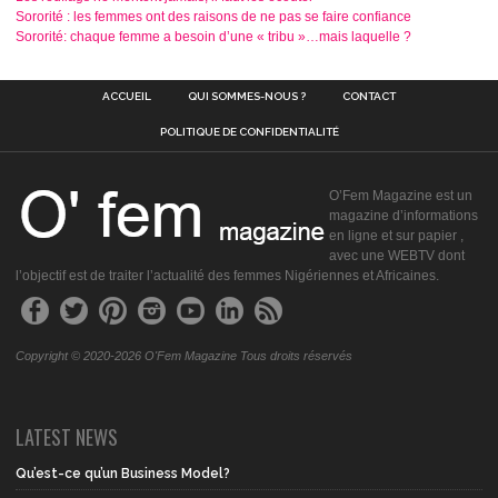
Sororité : les femmes ont des raisons de ne pas se faire confiance
Sororité: chaque femme a besoin d’une « tribu »…mais laquelle ?
ACCUEIL
QUI SOMMES-NOUS ?
CONTACT
POLITIQUE DE CONFIDENTIALITÉ
O’Fem Magazine est un
magazine d’informations
en ligne et sur papier ,
avec une WEBTV dont
l’objectif est de traiter l’actualité des femmes Nigériennes et Africaines.
Copyright © 2020-2026 O'Fem Magazine Tous droits réservés
LATEST NEWS
Qu’est-ce qu’un Business Model?