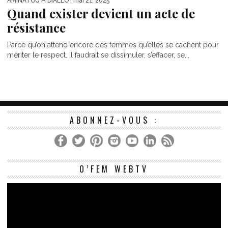
AMINATOU H DIALLO
| mai 21, 2025
Quand exister devient un acte de
résistance
Parce qu’on attend encore des femmes qu’elles se cachent pour
mériter le respect. Il faudrait se dissimuler, s’effacer, se...
ABONNEZ-VOUS :
Le
O’FEM WEBTV
vi