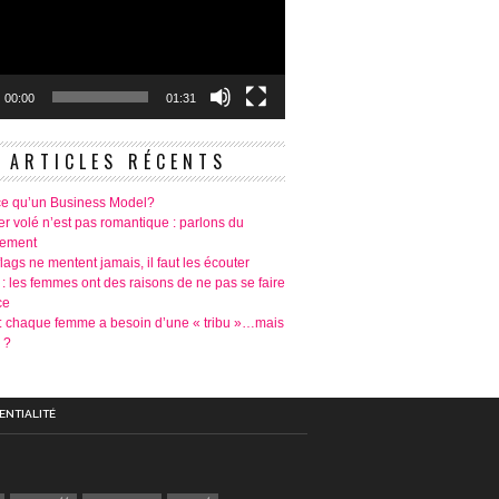
00:00
01:31
ARTICLES RÉCENTS
ce qu’un Business Model?
r volé n’est pas romantique : parlons du
tement
lags ne mentent jamais, il faut les écouter
 : les femmes ont des raisons de ne pas se faire
ce
é: chaque femme a besoin d’une « tribu »…mais
 ?
ENTIALITÉ