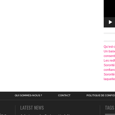
Qu’est-
Un baise
consen
Les redf
Sororité
confian
Sororit
laquelle
QUI SOMMES-NOUS ?
CONTACT
POLITIQUE DE CONFID
LATEST NEWS
TAGS