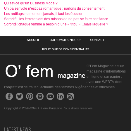
Qu’est-ce qu’un Business Model?
Un baiser volé n’est pas romantique : parlons du consentement
Les redflags ne mentent jamais, il faut les écouter
Sororité : les femmes ont des raisons de ne pas se faire confiance
Sororité: chaque femme a besoin d’une « tribu »…mais laquelle ?
ACCUEIL
QUI SOMMES-NOUS ?
CONTACT
POLITIQUE DE CONFIDENTIALITÉ
O’Fem Magazine est un
magazine d’informations
en ligne et sur papier ,
avec une WEBTV dont
l’objectif est de traiter l’actualité des femmes Nigériennes et Africaines.
Copyright © 2020-2026 O'Fem Magazine Tous droits réservés
LATEST NEWS