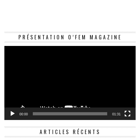
Le
PRÉSENTATION O’FEM MAGAZINE
vi
00:00
01:31
ARTICLES RÉCENTS