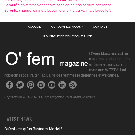
Sororité : les femmes ont des raisons de ne pas se faire confiance
Sororité: chaque femme a besoin d’une « tribu »…mais laquelle ?
ACCUEIL
QUI SOMMES-NOUS ?
CONTACT
POLITIQUE DE CONFIDENTIALITÉ
O’Fem Magazine est un
magazine d’informations
en ligne et sur papier ,
avec une WEBTV dont
l’objectif est de traiter l’actualité des femmes Nigériennes et Africaines.
Copyright © 2020-2026 O'Fem Magazine Tous droits réservés
LATEST NEWS
Qu’est-ce qu’un Business Model?