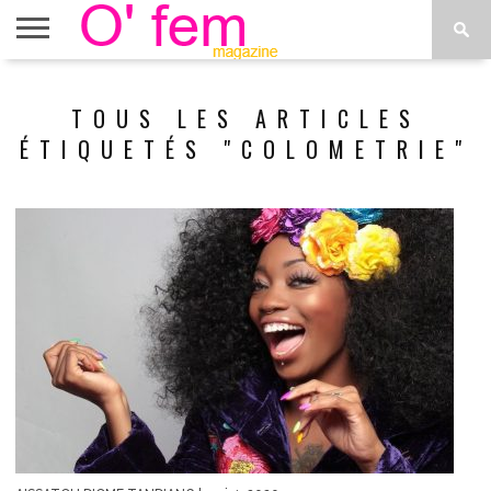
ACCUEIL
ACTU
O’FEM
DÉCONSTRUIRE
WEB
PLUS
TOUS LES ARTICLES
ÉTOILES
TV
DE
MENUS
ÉTIQUETÉS "COLOMETRIE"