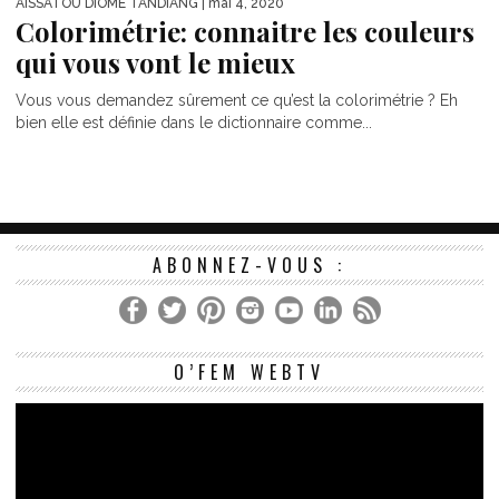
AISSATOU DIOME TANDIANG
| mai 4, 2020
Colorimétrie: connaitre les couleurs
qui vous vont le mieux
Vous vous demandez sûrement ce qu’est la colorimétrie ? Eh
bien elle est définie dans le dictionnaire comme...
ABONNEZ-VOUS :
Le
O’FEM WEBTV
vi