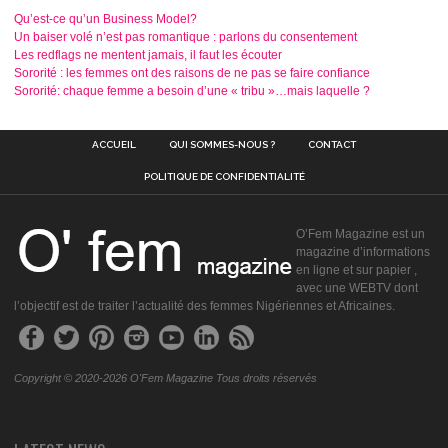
Qu’est-ce qu’un Business Model?
Un baiser volé n’est pas romantique : parlons du consentement
Les redflags ne mentent jamais, il faut les écouter
Sororité : les femmes ont des raisons de ne pas se faire confiance
Sororité: chaque femme a besoin d’une « tribu »…mais laquelle ?
ACCUEIL
QUI SOMMES-NOUS ?
CONTACT
POLITIQUE DE CONFIDENTIALITÉ
O’Fem Magazine est un
magazine d’informations
en ligne et sur papier ,
avec une WEBTV dont
l’objectif est de traiter l’actualité des femmes Nigériennes et Africaines.
Copyright © 2020-2026 O'Fem Magazine Tous droits réservés