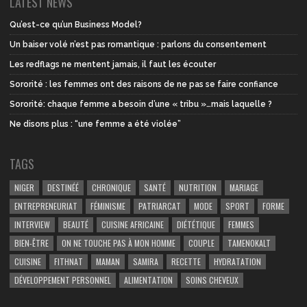
LATEST NEWS
Qu’est-ce qu’un Business Model?
Un baiser volé n’est pas romantique : parlons du consentement
Les redflags ne mentent jamais, il faut les écouter
Sororité : les femmes ont des raisons de ne pas se faire confiance
Sororité: chaque femme a besoin d’une « tribu »…mais laquelle ?
Ne disons plus : “une femme a été violée”
TAGS
NIGER
DESTINÉÉ
CHRONIQUE
SANTÉ
NUTRITION
MARIAGE
ENTREPRENEURIAT
FÉMINISME
PATRIARCAT
MODE
SPORT
FORME
INTERVIEW
BEAUTÉ
CUISINE AFRICAINE
DIÉTÉTIQUE
FEMMES
BIEN-ÊTRE
ON NE TOUCHE PAS À MON HOMME
COUPLE
TAMENOKALT
CUISINE
FITHNAT
MAMAN
SAMIRA
RECETTE
HYDRATATION
DÉVELOPPEMENT PERSONNEL
ALIMENTATION
SOINS CHEVEUX