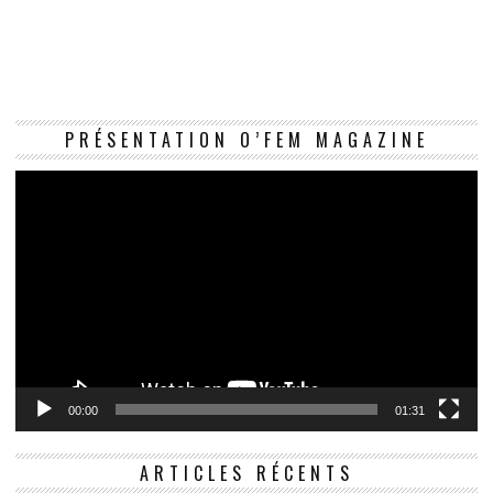
Le
PRÉSENTATION O’FEM MAGAZINE
vi
00:00
01:31
ARTICLES RÉCENTS