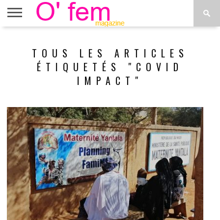
ACCUEIL
ACTU
O’FEM
DÉCONSTRUIRE
WEB
PLUS
TOUS LES ARTICLES
ÉTOILES
TV
DE
MENUS
ÉTIQUETÉS "COVID
IMPACT"