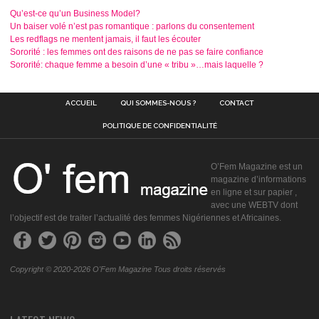
Qu’est-ce qu’un Business Model?
Un baiser volé n’est pas romantique : parlons du consentement
Les redflags ne mentent jamais, il faut les écouter
Sororité : les femmes ont des raisons de ne pas se faire confiance
Sororité: chaque femme a besoin d’une « tribu »…mais laquelle ?
ACCUEIL
QUI SOMMES-NOUS ?
CONTACT
POLITIQUE DE CONFIDENTIALITÉ
O’Fem Magazine est un
magazine d’informations
en ligne et sur papier ,
avec une WEBTV dont
l’objectif est de traiter l’actualité des femmes Nigériennes et Africaines.
Copyright © 2020-2026 O'Fem Magazine Tous droits réservés