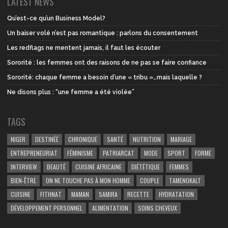
LATEST NEWS
Qu’est-ce qu’un Business Model?
Un baiser volé n’est pas romantique : parlons du consentement
Les redflags ne mentent jamais, il faut les écouter
Sororité : les femmes ont des raisons de ne pas se faire confiance
Sororité: chaque femme a besoin d’une « tribu »…mais laquelle ?
Ne disons plus : “une femme a été violée”
TAGS
NIGER
DESTINÉÉ
CHRONIQUE
SANTÉ
NUTRITION
MARIAGE
ENTREPRENEURIAT
FÉMINISME
PATRIARCAT
MODE
SPORT
FORME
INTERVIEW
BEAUTÉ
CUISINE AFRICAINE
DIÉTÉTIQUE
FEMMES
BIEN-ÊTRE
ON NE TOUCHE PAS À MON HOMME
COUPLE
TAMENOKALT
CUISINE
FITHNAT
MAMAN
SAMIRA
RECETTE
HYDRATATION
DÉVELOPPEMENT PERSONNEL
ALIMENTATION
SOINS CHEVEUX