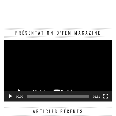
Le
PRÉSENTATION O’FEM MAGAZINE
vi
00:00
01:31
ARTICLES RÉCENTS