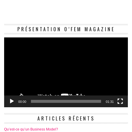
Le
PRÉSENTATION O’FEM MAGAZINE
vi
00:00
01:31
ARTICLES RÉCENTS
Qu’est-ce qu’un Business Model?