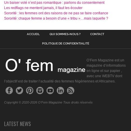
Un baiser volé n’est pas romantique : parlons du consentement
Les redflags ne mentent jamais, il faut les écouter
Sororité : les femmes ont des raisons de ne pas se faire confiance
Sororité: chaque femme a besoin d’une « tribu »…mais laquelle ?
ACCUEIL
QUI SOMMES-NOUS ?
CONTACT
POLITIQUE DE CONFIDENTIALITÉ
O’Fem Magazine est un
magazine d’informations
en ligne et sur papier ,
avec une WEBTV dont
l’objectif est de traiter l’actualité des femmes Nigériennes et Africaines.
Copyright © 2020-2026 O'Fem Magazine Tous droits réservés
LATEST NEWS