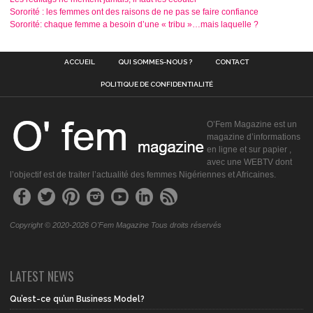
Sororité : les femmes ont des raisons de ne pas se faire confiance
Sororité: chaque femme a besoin d’une « tribu »…mais laquelle ?
ACCUEIL
QUI SOMMES-NOUS ?
CONTACT
POLITIQUE DE CONFIDENTIALITÉ
O’Fem Magazine est un
magazine d’informations
en ligne et sur papier ,
avec une WEBTV dont
l’objectif est de traiter l’actualité des femmes Nigériennes et Africaines.
Copyright © 2020-2026 O'Fem Magazine Tous droits réservés
LATEST NEWS
Qu’est-ce qu’un Business Model?