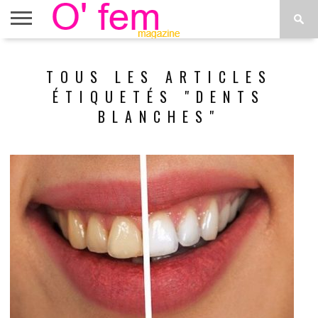
ACCUEIL
ACTU
O’FEM
DÉCONSTRUIRE
WEB
PLUS
TOUS LES ARTICLES
ÉTOILES
TV
DE
MENUS
ÉTIQUETÉS "DENTS
BLANCHES"