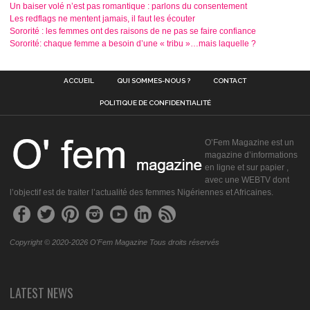
Un baiser volé n’est pas romantique : parlons du consentement
Les redflags ne mentent jamais, il faut les écouter
Sororité : les femmes ont des raisons de ne pas se faire confiance
Sororité: chaque femme a besoin d’une « tribu »…mais laquelle ?
ACCUEIL
QUI SOMMES-NOUS ?
CONTACT
POLITIQUE DE CONFIDENTIALITÉ
O’Fem Magazine est un
magazine d’informations
en ligne et sur papier ,
avec une WEBTV dont
l’objectif est de traiter l’actualité des femmes Nigériennes et Africaines.
Copyright © 2020-2026 O'Fem Magazine Tous droits réservés
LATEST NEWS