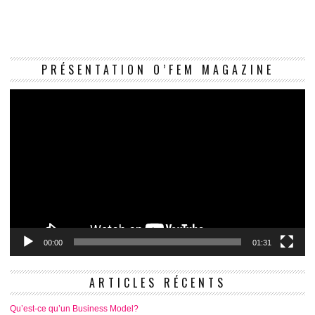
Le
PRÉSENTATION O’FEM MAGAZINE
vi
00:00
01:31
ARTICLES RÉCENTS
Qu’est-ce qu’un Business Model?