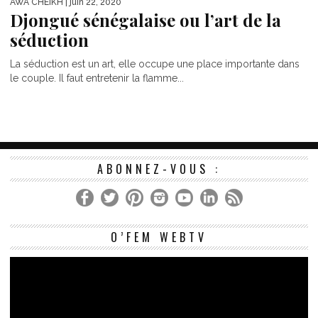
AWA CHEIKH
| juin 22, 2020
Djongué sénégalaise ou l’art de la
séduction
La séduction est un art, elle occupe une place importante dans
le couple. Il faut entretenir la flamme...
ABONNEZ-VOUS :
Le
O’FEM WEBTV
vi