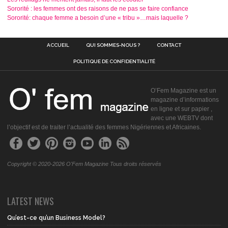
Sororité : les femmes ont des raisons de ne pas se faire confiance
Sororité: chaque femme a besoin d’une « tribu »…mais laquelle ?
ACCUEIL
QUI SOMMES-NOUS ?
CONTACT
POLITIQUE DE CONFIDENTIALITÉ
O’Fem Magazine est un
magazine d’informations
en ligne et sur papier ,
avec une WEBTV dont
l’objectif est de traiter l’actualité des femmes Nigériennes et Africaines.
Copyright © 2020-2026 O'Fem Magazine Tous droits réservés
LATEST NEWS
Qu’est-ce qu’un Business Model?