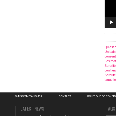
Qu’est-
Un baise
consen
Les redf
Sororité
confian
Sororit
laquelle
QUI SOMMES-NOUS ?
CONTACT
POLITIQUE DE CONFID
LATEST NEWS
TAGS