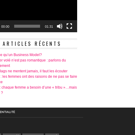
00:00
01:31
ARTICLES RÉCENTS
ce qu’un Business Model?
r volé n’est pas romantique : parlons du
tement
lags ne mentent jamais, il faut les écouter
 : les femmes ont des raisons de ne pas se faire
ce
é: chaque femme a besoin d’une « tribu »…mais
 ?
ENTIALITÉ