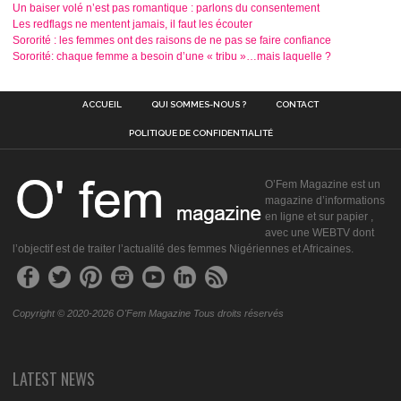
Un baiser volé n’est pas romantique : parlons du consentement
Les redflags ne mentent jamais, il faut les écouter
Sororité : les femmes ont des raisons de ne pas se faire confiance
Sororité: chaque femme a besoin d’une « tribu »…mais laquelle ?
ACCUEIL
QUI SOMMES-NOUS ?
CONTACT
POLITIQUE DE CONFIDENTIALITÉ
O’Fem Magazine est un
magazine d’informations
en ligne et sur papier ,
avec une WEBTV dont
l’objectif est de traiter l’actualité des femmes Nigériennes et Africaines.
Copyright © 2020-2026 O'Fem Magazine Tous droits réservés
LATEST NEWS