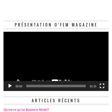
Le
PRÉSENTATION O’FEM MAGAZINE
vi
00:00
01:31
ARTICLES RÉCENTS
Qu’est-ce qu’un Business Model?