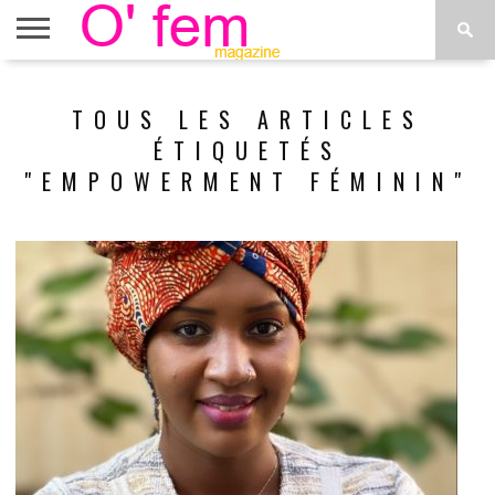
ACCUEIL
ACTU
O’FEM
DÉCONSTRUIRE
WEB
PLUS
TOUS LES ARTICLES
ÉTOILES
TV
DE
MENUS
ÉTIQUETÉS
"EMPOWERMENT FÉMININ"