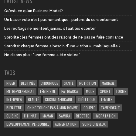
LATEST NEWS
Qu’est-ce qu’un Business Model?
Un baiser volé n’est pas romantique : parlons du consentement
Les redflags ne mentent jamais, il faut les écouter
Sororité : les femmes ont des raisons de ne pas se faire confiance
Sororité: chaque femme a besoin d’une « tribu »…mais laquelle ?
Ne disons plus : “une femme a été violée”
TAGS
NIGER
DESTINÉÉ
CHRONIQUE
SANTÉ
NUTRITION
MARIAGE
ENTREPRENEURIAT
FÉMINISME
PATRIARCAT
MODE
SPORT
FORME
INTERVIEW
BEAUTÉ
CUISINE AFRICAINE
DIÉTÉTIQUE
FEMMES
BIEN-ÊTRE
ON NE TOUCHE PAS À MON HOMME
COUPLE
TAMENOKALT
CUISINE
FITHNAT
MAMAN
SAMIRA
RECETTE
HYDRATATION
DÉVELOPPEMENT PERSONNEL
ALIMENTATION
SOINS CHEVEUX