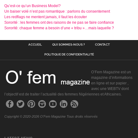
Qu’est-ce qu’un Business Model?
Un baiser volé n’est pas romantique : parlons du consentement
Les redflags ne mentent jamais, il faut les écouter
Sororité : les femmes ont des raisons de ne pas se faire confiance
Sororité: chaque femme a besoin d’une « tribu »…mais laquelle ?
ACCUEIL
QUI SOMMES-NOUS ?
CONTACT
POLITIQUE DE CONFIDENTIALITÉ
O’Fem Magazine est un
magazine d’informations
en ligne et sur papier ,
avec une WEBTV dont
l’objectif est de traiter l’actualité des femmes Nigériennes et Africaines.
Copyright © 2020-2026 O'Fem Magazine Tous droits réservés