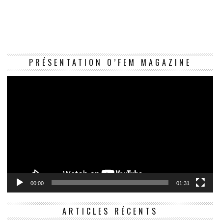
Le
PRÉSENTATION O’FEM MAGAZINE
vi
00:00
01:31
ARTICLES RÉCENTS