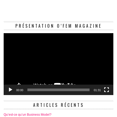
Le
PRÉSENTATION O’FEM MAGAZINE
vi
00:00
01:31
ARTICLES RÉCENTS
Qu’est-ce qu’un Business Model?