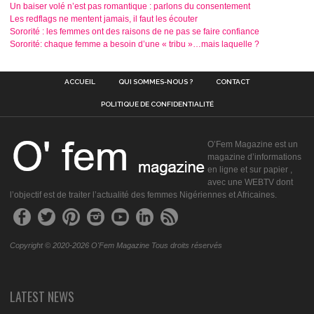
Un baiser volé n’est pas romantique : parlons du consentement
Les redflags ne mentent jamais, il faut les écouter
Sororité : les femmes ont des raisons de ne pas se faire confiance
Sororité: chaque femme a besoin d’une « tribu »…mais laquelle ?
ACCUEIL
QUI SOMMES-NOUS ?
CONTACT
POLITIQUE DE CONFIDENTIALITÉ
O’Fem Magazine est un
magazine d’informations
en ligne et sur papier ,
avec une WEBTV dont
l’objectif est de traiter l’actualité des femmes Nigériennes et Africaines.
Copyright © 2020-2026 O'Fem Magazine Tous droits réservés
LATEST NEWS