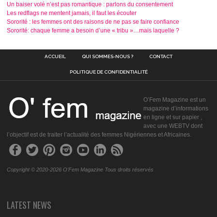
Un baiser volé n’est pas romantique : parlons du consentement
Les redflags ne mentent jamais, il faut les écouter
Sororité : les femmes ont des raisons de ne pas se faire confiance
Sororité: chaque femme a besoin d’une « tribu »…mais laquelle ?
ACCUEIL
QUI SOMMES-NOUS ?
CONTACT
POLITIQUE DE CONFIDENTIALITÉ
O’Fem Magazine est un
magazine d’informations
en ligne et sur papier ,
avec une WEBTV dont
l’objectif est de traiter l’actualité des femmes Nigériennes et Africaines.
Copyright © 2020-2026 O'Fem Magazine Tous droits réservés
LATEST NEWS