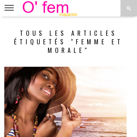
ACCUEIL
ACTU
O’FEM
DÉCONSTRUIRE
WEB
PLUS
TOUS LES ARTICLES
ÉTOILES
TV
DE
MENUS
ÉTIQUETÉS "FEMME ET
MORALE"