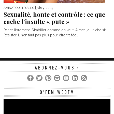
AMINATOU H DIALLO
| juin 9, 2025
Sexualité, honte et contrôle : ce que
cache l’insulte « pute »
Parler librement. S’habiller comme on veut. Aimer, jouir, choisir.
Résister. Il n’en faut pas plus pour être traitée...
ABONNEZ-VOUS :
Le
O’FEM WEBTV
vi