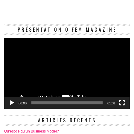
Le
PRÉSENTATION O’FEM MAGAZINE
vi
00:00
01:31
ARTICLES RÉCENTS
Qu’est-ce qu’un Business Model?