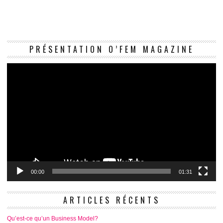
Le
PRÉSENTATION O’FEM MAGAZINE
vi
00:00
01:31
ARTICLES RÉCENTS
Qu’est-ce qu’un Business Model?