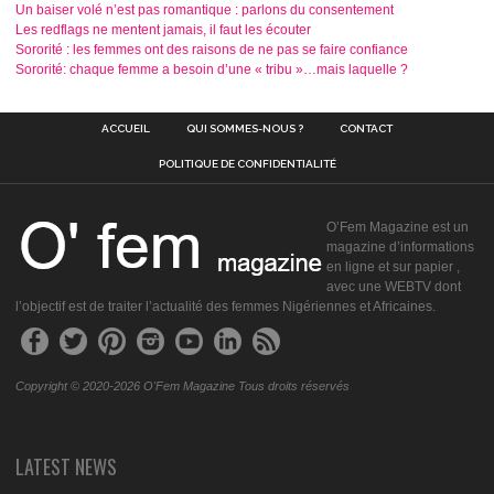
Un baiser volé n’est pas romantique : parlons du consentement
Les redflags ne mentent jamais, il faut les écouter
Sororité : les femmes ont des raisons de ne pas se faire confiance
Sororité: chaque femme a besoin d’une « tribu »…mais laquelle ?
ACCUEIL
QUI SOMMES-NOUS ?
CONTACT
POLITIQUE DE CONFIDENTIALITÉ
O’Fem Magazine est un
magazine d’informations
en ligne et sur papier ,
avec une WEBTV dont
l’objectif est de traiter l’actualité des femmes Nigériennes et Africaines.
Copyright © 2020-2026 O'Fem Magazine Tous droits réservés
LATEST NEWS