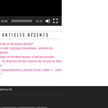
00:00
01:31
ARTICLES RÉCENTS
ce qu’un Business Model?
r volé n’est pas romantique : parlons du
tement
lags ne mentent jamais, il faut les écouter
 : les femmes ont des raisons de ne pas se faire
ce
é: chaque femme a besoin d’une « tribu »…mais
 ?
ENTIALITÉ