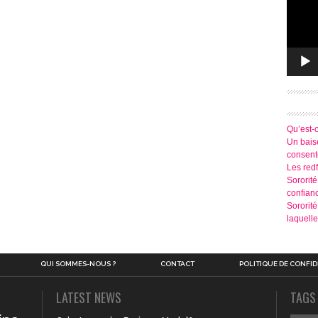
Qu’est-
Un baise
consen
Les redf
Sororité
confian
Sororit
laquelle
QUI SOMMES-NOUS ?
CONTACT
POLITIQUE DE CONFID
LATEST NEWS
TAGS