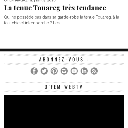
O'FEM MAGAZINE
| avril 4, 2020
La tenue Touareg très tendance
Qui ne possède pas dans sa garde-robe la tenue Touareg, à la
fois chic et intemporelle ? Les...
ABONNEZ-VOUS :
Le
O’FEM WEBTV
vi