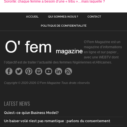
Sororité: chaque femme a besoin d’une « tribu »…mais laquelle ?
ACCUEIL
QUI SOMMES-NOUS ?
CONTACT
POLITIQUE DE CONFIDENTIALITÉ
O’Fem Magazine est un
magazine d’informations
en ligne et sur papier ,
avec une WEBTV dont
l’objectif est de traiter l’actualité des femmes Nigériennes et Africaines.
Copyright © 2020-2026 O'Fem Magazine Tous droits réservés
LATEST NEWS
Qu’est-ce qu’un Business Model?
Un baiser volé n’est pas romantique : parlons du consentement