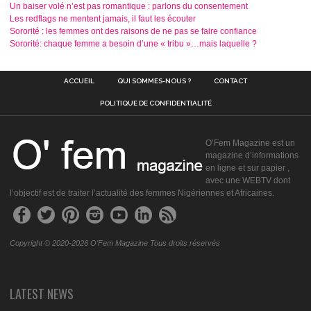
Un baiser volé n’est pas romantique : parlons du consentement
Les redflags ne mentent jamais, il faut les écouter
Sororité : les femmes ont des raisons de ne pas se faire confiance
Sororité: chaque femme a besoin d’une « tribu »…mais laquelle ?
ACCUEIL
QUI SOMMES-NOUS ?
CONTACT
POLITIQUE DE CONFIDENTIALITÉ
O’Fem Magazine est un
magazine d’informations
en ligne et sur papier ,
avec une WEBTV dont
l’objectif est de traiter l’actualité des femmes Nigériennes et Africaines.
Copyright © 2020-2026 O'Fem Magazine Tous droits réservés
LATEST NEWS