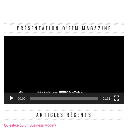
Le
PRÉSENTATION O’FEM MAGAZINE
vi
00:00
01:31
ARTICLES RÉCENTS
Qu’est-ce qu’un Business Model?