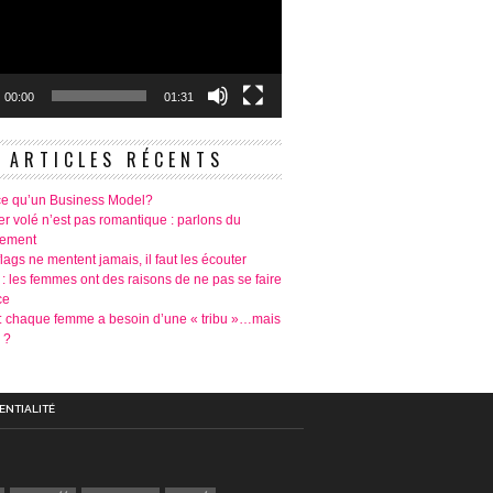
00:00
01:31
ARTICLES RÉCENTS
ce qu’un Business Model?
r volé n’est pas romantique : parlons du
tement
lags ne mentent jamais, il faut les écouter
 : les femmes ont des raisons de ne pas se faire
ce
é: chaque femme a besoin d’une « tribu »…mais
 ?
ENTIALITÉ