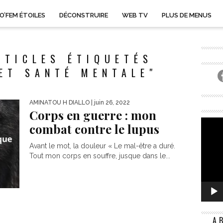
O’FEM ÉTOILES
DÉCONSTRUIRE
WEB TV
PLUS DE MENUS
RTICLES ÉTIQUETÉS
ET SANTÉ MENTALE"
AMINATOU H DIALLO
| juin 26, 2022
Corps en guerre : mon
combat contre le lupus
Avant le mot, la douleur « Le mal-être a duré.
Tout mon corps en souffre, jusque dans le...
A