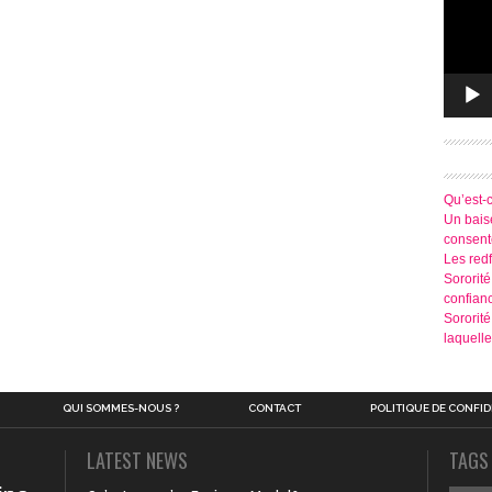
Qu’est-
Un baise
consen
Les redf
Sororité
confian
Sororit
laquelle
QUI SOMMES-NOUS ?
CONTACT
POLITIQUE DE CONFID
LATEST NEWS
TAGS