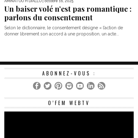
AMINATOU H DIALLO
| octobre 16, 2025
Un baiser volé n’est pas romantique :
parlons du consentement
Selon le dictionnaire, le consentement désigne « l’action de
donner librement son accord à une proposition, un acte...
ABONNEZ-VOUS :
Le
O’FEM WEBTV
vi