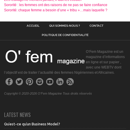
Sororité : les femmes ont des raisons de ne pas se faire confiance
Sororité: chaque femme a besoin d’une « tribu »…mais laquelle ?
ACCUEIL
QUI SOMMES-NOUS ?
CONTACT
POLITIQUE DE CONFIDENTIALITÉ
O’Fem Magazine est un
magazine d’informations
en ligne et sur papier ,
avec une WEBTV dont
l’objectif est de traiter l’actualité des femmes Nigériennes et Africaines.
Copyright © 2020-2026 O'Fem Magazine Tous droits réservés
LATEST NEWS
Qu’est-ce qu’un Business Model?