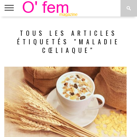
ACCUEIL
ACTU
O’FEM
DÉCONSTRUIRE
WEB
PLUS
TOUS LES ARTICLES
ÉTOILES
TV
DE
MENUS
ÉTIQUETÉS "MALADIE
CŒLIAQUE"