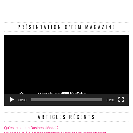
Le
PRÉSENTATION O’FEM MAGAZINE
vi
00:00
01:31
ARTICLES RÉCENTS
Qu’est-ce qu’un Business Model?