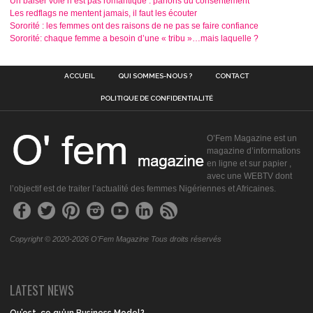
Un baiser volé n’est pas romantique : parlons du consentement
Les redflags ne mentent jamais, il faut les écouter
Sororité : les femmes ont des raisons de ne pas se faire confiance
Sororité: chaque femme a besoin d’une « tribu »…mais laquelle ?
ACCUEIL
QUI SOMMES-NOUS ?
CONTACT
POLITIQUE DE CONFIDENTIALITÉ
O’Fem Magazine est un
magazine d’informations
en ligne et sur papier ,
avec une WEBTV dont
l’objectif est de traiter l’actualité des femmes Nigériennes et Africaines.
Copyright © 2020-2026 O'Fem Magazine Tous droits réservés
LATEST NEWS
Qu’est-ce qu’un Business Model?