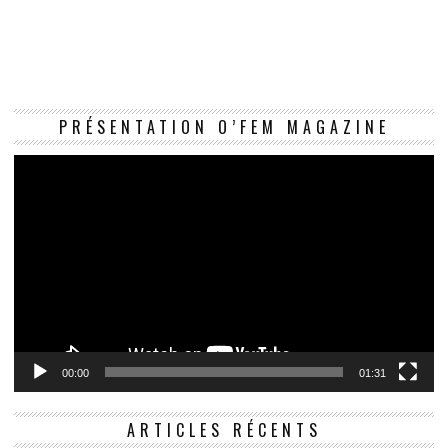
Le
PRÉSENTATION O’FEM MAGAZINE
vi
00:00
01:31
ARTICLES RÉCENTS