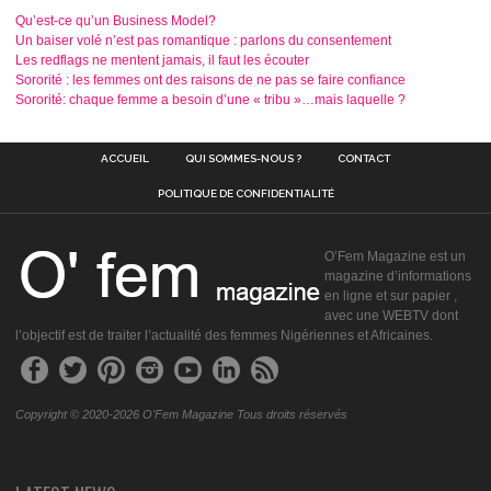
Qu’est-ce qu’un Business Model?
Un baiser volé n’est pas romantique : parlons du consentement
Les redflags ne mentent jamais, il faut les écouter
Sororité : les femmes ont des raisons de ne pas se faire confiance
Sororité: chaque femme a besoin d’une « tribu »…mais laquelle ?
ACCUEIL
QUI SOMMES-NOUS ?
CONTACT
POLITIQUE DE CONFIDENTIALITÉ
O’Fem Magazine est un
magazine d’informations
en ligne et sur papier ,
avec une WEBTV dont
l’objectif est de traiter l’actualité des femmes Nigériennes et Africaines.
Copyright © 2020-2026 O'Fem Magazine Tous droits réservés