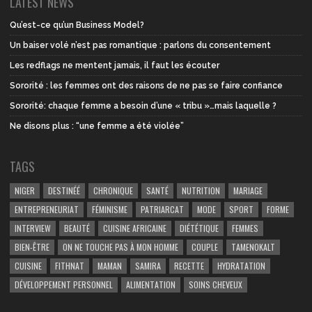
LATEST NEWS
Qu’est-ce qu’un Business Model?
Un baiser volé n’est pas romantique : parlons du consentement
Les redflags ne mentent jamais, il faut les écouter
Sororité : les femmes ont des raisons de ne pas se faire confiance
Sororité: chaque femme a besoin d’une « tribu »…mais laquelle ?
Ne disons plus : “une femme a été violée”
TAGS
NIGER
DESTINÉÉ
CHRONIQUE
SANTÉ
NUTRITION
MARIAGE
ENTREPRENEURIAT
FÉMINISME
PATRIARCAT
MODE
SPORT
FORME
INTERVIEW
BEAUTÉ
CUISINE AFRICAINE
DIÉTÉTIQUE
FEMMES
BIEN-ÊTRE
ON NE TOUCHE PAS À MON HOMME
COUPLE
TAMENOKALT
CUISINE
FITHNAT
MAMAN
SAMIRA
RECETTE
HYDRATATION
DÉVELOPPEMENT PERSONNEL
ALIMENTATION
SOINS CHEVEUX