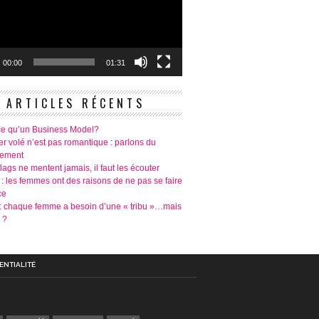
00:00
01:31
ARTICLES RÉCENTS
ce qu’un Business Model?
r volé n’est pas romantique : parlons du
tement
lags ne mentent jamais, il faut les écouter
 : les femmes ont des raisons de ne pas se faire
ce
é: chaque femme a besoin d’une « tribu »…mais
 ?
ENTIALITÉ