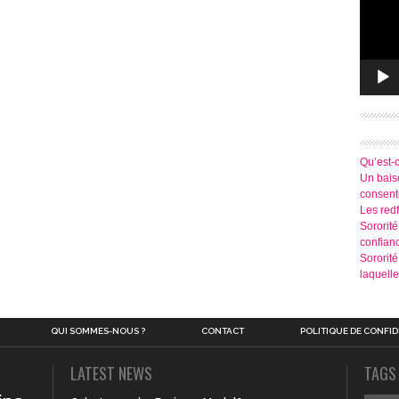
Qu’est-
Un baise
consen
Les redf
Sororité
confian
Sororit
laquelle
QUI SOMMES-NOUS ?
CONTACT
POLITIQUE DE CONFID
LATEST NEWS
TAGS