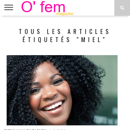
ACCUEIL
ACTU
O’FEM
DÉCONSTRUIRE
WEB
PLUS
TOUS LES ARTICLES
ÉTOILES
TV
DE
MENUS
ÉTIQUETÉS "MIEL"