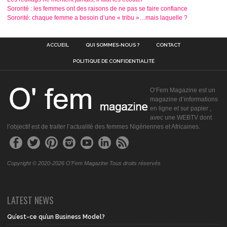
Sororité : les femmes ont des raisons de ne pas se faire confiance
Sororité: chaque femme a besoin d’une « tribu »…mais laquelle ?
ACCUEIL
QUI SOMMES-NOUS ?
CONTACT
POLITIQUE DE CONFIDENTIALITÉ
O’Fem Magazine est un
magazine d’informations
en ligne et sur papier ,
avec une WEBTV dont
l’objectif est de traiter l’actualité des femmes Nigériennes et Africaines.
Copyright © 2020-2026 O'Fem Magazine Tous droits réservés
LATEST NEWS
Qu’est-ce qu’un Business Model?