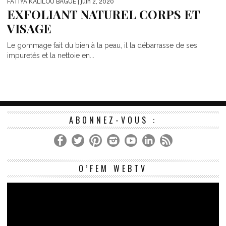
FATIYA KALILOU BAGUE
| juin 2, 2020
EXFOLIANT NATUREL CORPS ET
VISAGE
Le gommage fait du bien à la peau, il la débarrasse de ses
impuretés et la nettoie en...
ABONNEZ-VOUS :
Le
O’FEM WEBTV
vi