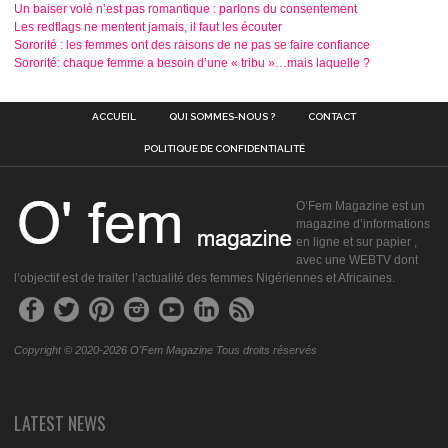
Un baiser volé n’est pas romantique : parlons du consentement
Les redflags ne mentent jamais, il faut les écouter
Sororité : les femmes ont des raisons de ne pas se faire confiance
Sororité: chaque femme a besoin d’une « tribu »…mais laquelle ?
ACCUEIL
QUI SOMMES-NOUS ?
CONTACT
POLITIQUE DE CONFIDENTIALITÉ
O’Fem Magazine est un
magazine d’informations
en ligne et sur papier ,
avec une WEBTV dont
l’objectif est de traiter l’actualité des femmes Nigériennes et Africaines.
Copyright © 2020-2026 O'Fem Magazine Tous droits réservés
LATEST NEWS