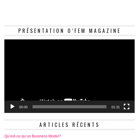
Le
PRÉSENTATION O’FEM MAGAZINE
vi
00:00
01:31
ARTICLES RÉCENTS
Qu’est-ce qu’un Business Model?