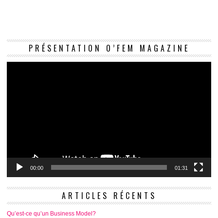
Le
PRÉSENTATION O’FEM MAGAZINE
vi
00:00
01:31
ARTICLES RÉCENTS
Qu’est-ce qu’un Business Model?