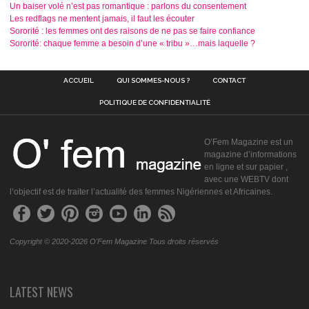
Un baiser volé n’est pas romantique : parlons du consentement
Les redflags ne mentent jamais, il faut les écouter
Sororité : les femmes ont des raisons de ne pas se faire confiance
Sororité: chaque femme a besoin d’une « tribu »…mais laquelle ?
ACCUEIL
QUI SOMMES-NOUS ?
CONTACT
POLITIQUE DE CONFIDENTIALITÉ
O’Fem Magazine est un
magazine d’informations
en ligne et sur papier ,
avec une WEBTV dont
l’objectif est de traiter l’actualité des femmes Nigériennes et Africaines.
Copyright © 2020-2026 O'Fem Magazine Tous droits réservés
LATEST NEWS