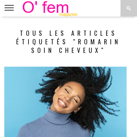
ACCUEIL
ACTU
O’FEM
DÉCONSTRUIRE
WEB
PLUS
TOUS LES ARTICLES
ÉTOILES
TV
DE
MENUS
ÉTIQUETÉS "ROMARIN
SOIN CHEVEUX"