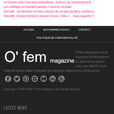
Un baiser volé n’est pas romantique : parlons du consentement
Les redflags ne mentent jamais, il faut les écouter
Sororité : les femmes ont des raisons de ne pas se faire confiance
Sororité: chaque femme a besoin d’une « tribu »…mais laquelle ?
ACCUEIL
QUI SOMMES-NOUS ?
CONTACT
POLITIQUE DE CONFIDENTIALITÉ
O’Fem Magazine est un
magazine d’informations
en ligne et sur papier ,
avec une WEBTV dont
l’objectif est de traiter l’actualité des femmes Nigériennes et Africaines.
Copyright © 2020-2026 O'Fem Magazine Tous droits réservés
LATEST NEWS