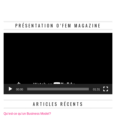
Le
PRÉSENTATION O’FEM MAGAZINE
vi
00:00
01:31
ARTICLES RÉCENTS
Qu’est-ce qu’un Business Model?