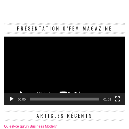
Le
PRÉSENTATION O’FEM MAGAZINE
vi
00:00
01:31
ARTICLES RÉCENTS
Qu’est-ce qu’un Business Model?