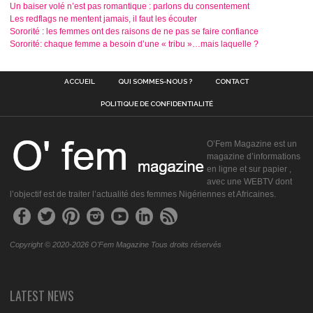
Un baiser volé n’est pas romantique : parlons du consentement
Les redflags ne mentent jamais, il faut les écouter
Sororité : les femmes ont des raisons de ne pas se faire confiance
Sororité: chaque femme a besoin d’une « tribu »…mais laquelle ?
ACCUEIL
QUI SOMMES-NOUS ?
CONTACT
POLITIQUE DE CONFIDENTIALITÉ
O’Fem Magazine est un
magazine d’informations
en ligne et sur papier ,
avec une WEBTV dont
l’objectif est de traiter l’actualité des femmes Nigériennes et Africaines.
Copyright © 2020-2026 O'Fem Magazine Tous droits réservés
LATEST NEWS