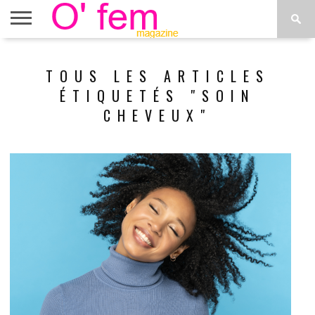
ACCUEIL
ACTU
O’FEM
DÉCONSTRUIRE
WEB
PLUS
TOUS LES ARTICLES
ÉTOILES
TV
DE
MENUS
ÉTIQUETÉS "SOIN
CHEVEUX"