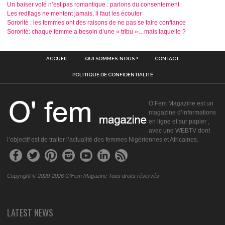
Un baiser volé n’est pas romantique : parlons du consentement
Les redflags ne mentent jamais, il faut les écouter
Sororité : les femmes ont des raisons de ne pas se faire confiance
Sororité: chaque femme a besoin d’une « tribu »…mais laquelle ?
ACCUEIL
QUI SOMMES-NOUS ?
CONTACT
POLITIQUE DE CONFIDENTIALITÉ
O’Fem Magazine est un
magazine d’informations
en ligne et sur papier ,
avec une WEBTV dont
l’objectif est de traiter l’actualité des femmes Nigériennes et Africaines.
Copyright © 2020-2026 O'Fem Magazine Tous droits réservés
LATEST NEWS