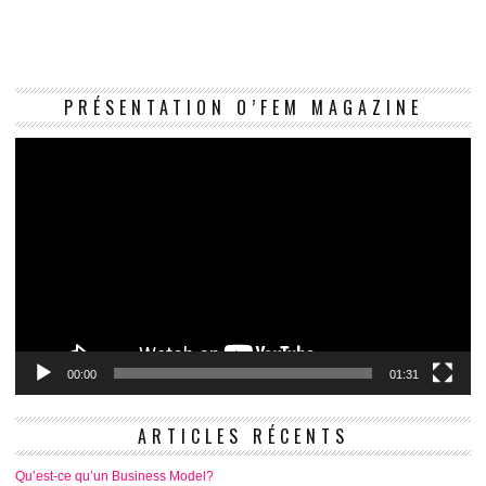
Le
PRÉSENTATION O’FEM MAGAZINE
vi
00:00
01:31
ARTICLES RÉCENTS
Qu’est-ce qu’un Business Model?